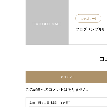
カテゴリー1
ブログサンプル8
コ
0 コメント
この記事へのコメントはありません。
名前（例：山田 太郎）
( 必須 )