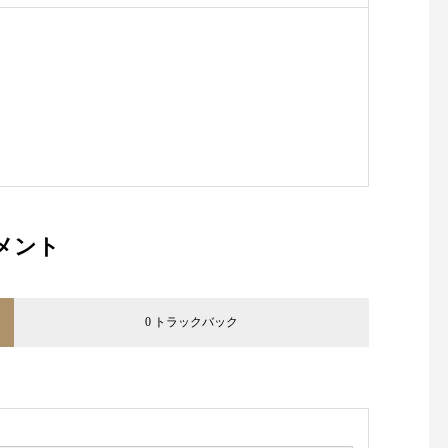
メント
0 トラックバック