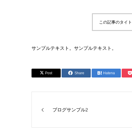
この記事のタイト
サンプルテキスト。サンプルテキスト。
Post
Share
Hatena
ブログサンプル2