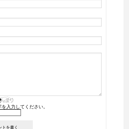
字を入力してください。