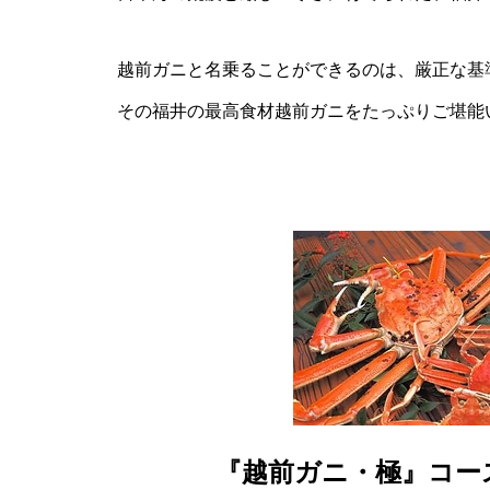
越前ガニと名乗ることができるのは、厳正な基
その福井の最高食材越前ガニをたっぷりご堪能
『越前ガニ・極』コー