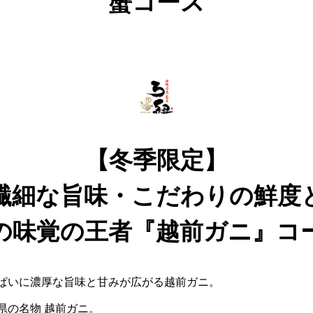
蟹コース
【冬季限定】
繊細な旨味・こだわりの鮮度
の味覚の王者『越前ガニ』コ
ぱいに濃厚な旨味と甘みが広がる越前ガニ。
県の名物 越前ガニ。