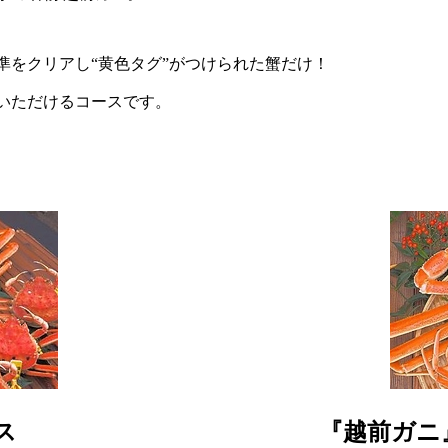
準をクリアし“黄色タグ”がつけられた蟹だけ！
いただけるコースです。
ス
『越前ガニ